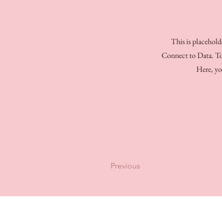
This is placehold
Connect to Data. To 
Here, yo
Previous