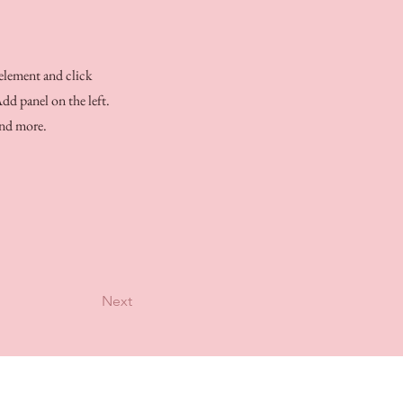
 element and click
dd panel on the left.
and more.
Next