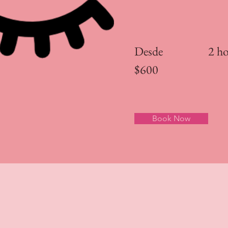
Desde
2 h
$600
Book Now